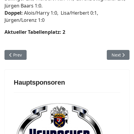
Jürgen Baars 1:0.
Doppel:
Alois/Harry
1:0, Lisa/Herbert 0:1,
Jürgen/Lorenz 1:0
A
ktueller Tabellenplatz: 2
Previous article: TT-Punktspiel 27.01.2024 Hussenhofen - Heu
Next articl
Prev
Next
Hauptsponsoren