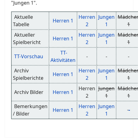
"Jungen 1".
Aktuelle
Herren
Jungen
Mädche
Herren 1
Tabelle
2
1
1
Aktueller
Herren
Jungen
Mädche
Herren 1
Spielbericht
2
1
1
TT-
TT-Vorschau
-
-
-
Aktivitäten
Archiv
Herren
Jungen
Mädche
Herren 1
Spielberichte
2
1
1
Herren
Jungen
Mädche
Archiv Bilder
Herren 1
2
1
1
Bemerkungen
Herren
Jungen
Herren 1
-
/ Bilder
2
1