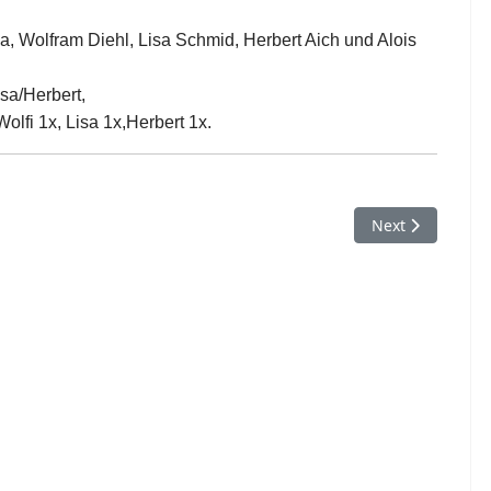
, Wolfram Diehl, Lisa Schmid, Herbert Aich und Alois
sa/Herbert,
olfi 1x, Lisa 1x,Herbert 1x.
gglingen-Heubach 3:9
Next article: T
Next