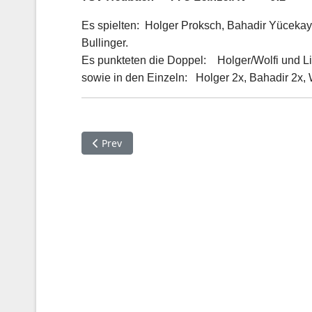
Es spielten: Holger Proksch, Bahadir Yücekaya
Bullinger.
Es punkteten die Doppel: Holger/Wolfi und Li
sowie in den Einzeln: Holger 2x, Bahadir 2x, W
Previous article: TT-Punktspiel 2022.10.08 Mö
Prev