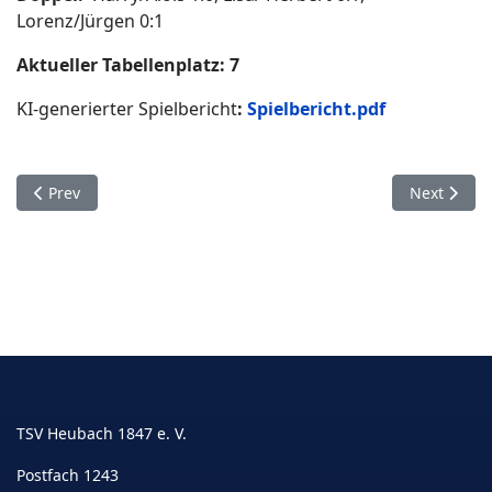
Lorenz/Jürgen 0:1
A
ktueller Tabellenplatz: 7
KI-generierter Spielbericht
:
Spielbericht.pdf
Previous article: TT-Punktspiel 30.11.2024 Leinzell 3 - Heubach
Next articl
Prev
Next
TSV Heubach 1847 e. V.
Postfach 1243