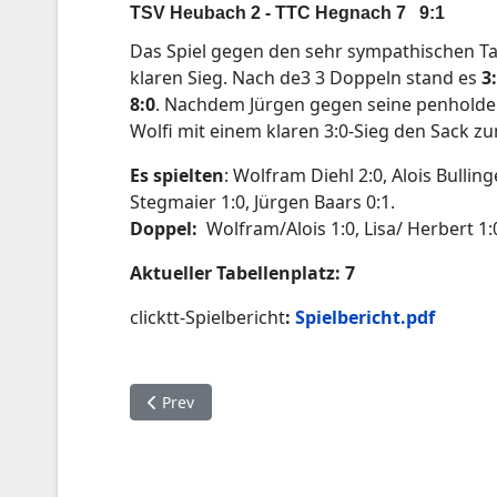
TSV Heubach 2 - TTC Hegnach 7 9:1
Das Spiel gegen den sehr sympathischen Ta
klaren Sieg. Nach de3 3 Doppeln stand es
3
8:0
. Nachdem Jürgen gegen seine penholder-
Wolfi mit einem klaren 3:0-Sieg den Sack z
Es spielten
: Wolfram Diehl 2:0
, Alois Bullin
Stegmaier 1:0, Jürgen Baars 0:1.
Doppel:
Wolfram/Alois 1:0, Lisa/ Herbert 1:
A
ktueller Tabellenplatz: 7
clicktt-Spielbericht
:
Spielbericht.pdf
Previous article: TT-Punktspiel 15.03.2025 Weis
Prev