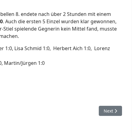
bellen 8. endete nach über 2 Stunden mit einem
:0
. Auch die ersten 5 Einzel wurden klar gewonnen,
Stiel spielende Gegnerin kein Mittel fand, musste
umachen.
ger 1:0, Lisa Schmid 1:0, Herbert Aich 1:0, Lorenz
0, Martin/Jürgen 1:0
sach - Heubach J1 3:5
Next article: TT
Next