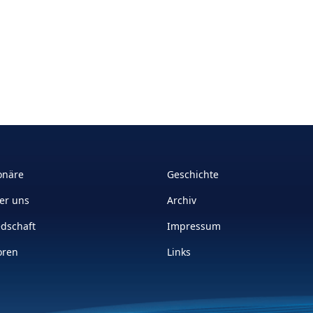
nstadt-Schnait - Heubach 2 9:3
onäre
Geschichte
er uns
Archiv
edschaft
Impressum
oren
Links