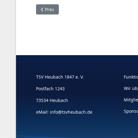
Previous article: TT-Punktspiel 01.03.2026 Wei
Prev
TSV Heubach 1847 e. V.
Funkti
Wir üb
Postfach 1243
Mitgli
73534 Heubach
Spons
eMail:
info@tsvheubach.de